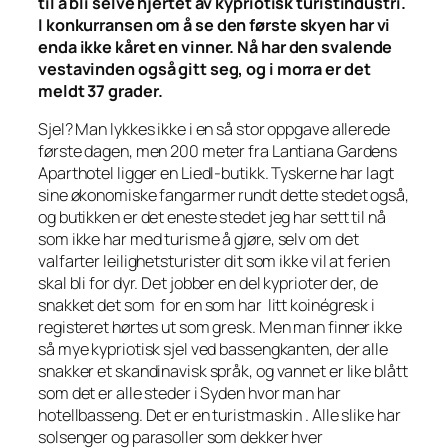
til å bli selve hjertet av kypriotisk turistindustri.
I konkurransen om å se den første skyen har vi
enda ikke kåret en vinner. Nå har den svalende
vestavinden også gitt seg, og i morra er det
meldt 37 grader.
Sjel? Man lykkes ikke i en så stor oppgave allerede
første dagen, men 200 meter fra Lantiana Gardens
Aparthotel ligger en Liedl-butikk. Tyskerne har lagt
sine økonomiske fangarmer rundt dette stedet også,
og butikken er det eneste stedet jeg har sett til nå
som ikke har med turisme å gjøre, selv om det
valfarter leilighetsturister dit som ikke vil at ferien
skal bli for dyr. Det jobber en del kyprioter der, de
snakket det som for en som har litt
koinégresk
i
registeret hørtes ut som gresk. Men man finner ikke
så mye kypriotisk sjel ved bassengkanten, der alle
snakker et skandinavisk språk, og vannet er like blått
som det er alle steder i Syden hvor man har
hotellbasseng. Det er en turistmaskin . Alle slike har
solsenger og parasoller som dekker hver