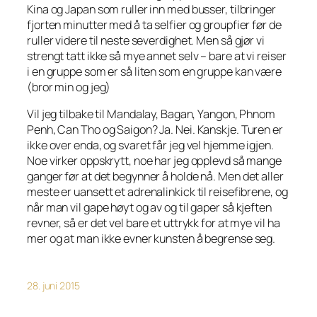
Kina og Japan som ruller inn med busser, tilbringer
fjorten minutter med å ta selfier og groupfier før de
ruller videre til neste severdighet. Men så gjør vi
strengt tatt ikke så mye annet selv – bare at vi reiser
i en gruppe som er så liten som en gruppe kan være
(bror min og jeg)
Vil jeg tilbake til Mandalay, Bagan, Yangon, Phnom
Penh, Can Tho og Saigon? Ja. Nei. Kanskje. Turen er
ikke over enda, og svaret får jeg vel hjemme igjen.
Noe virker oppskrytt, noe har jeg opplevd så mange
ganger før at det begynner å holde nå. Men det aller
meste er uansett et adrenalinkick til reisefibrene, og
når man vil gape høyt og av og til gaper så kjeften
revner, så er det vel bare et uttrykk for at mye vil ha
mer og at man ikke evner kunsten å begrense seg.
28. juni 2015