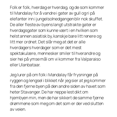
Folk er folk, hverdag er hverdag, og de som kommer
til Mandalay for å vandre i gater av gull og ri på
elefanter inn i jungelsolnedgangen blir nok skuffet.
De aller fleste av byens langt utstrakte gater er
hverdagsgater som kunne vært i en hvilken som
helst annen asiatisk by, kanskje bare litt renere og
litt mer ordnet. Det slår meg at det er alle
hverdagers hverdager som er det mest
spektakulære, mennesker smiler til hverandre og
sier hei på ymse mål om vi kommer fra Valparaiso
eller Ulanbataar.
Jeg lurer på om folk i Mandalay får frysninger på
ryggen og lengsel i blikket når jeg sier at jeg kommer
fra den fjerne byen på den andre siden av havet som
heter Stavanger. De har neppe lest dikt om
hjembyen min, men de har sikkert de samme fjerne
drømmene som meg om det som er der ved slutten
av veien.