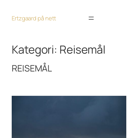
Hopp
til
Ertzgaard på nett
innhold
Kategori:
Reisemål
REISEMÅL