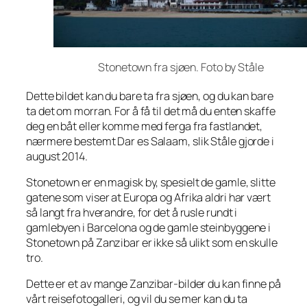
Stonetown fra sjøen. Foto by Ståle
Dette bildet kan du bare ta fra sjøen, og du kan bare
ta det om morran. For å få til det må du enten skaffe
deg en båt eller komme med ferga fra fastlandet,
nærmere bestemt Dar es Salaam, slik Ståle gjorde i
august 2014.
Stonetown er en magisk by, spesielt de gamle, slitte
gatene som viser at Europa og Afrika aldri har vært
så langt fra hverandre, for det å rusle rundt i
gamlebyen i Barcelona og de gamle steinbyggene i
Stonetown på Zanzibar er ikke så ulikt som en skulle
tro.
Dette er et av mange Zanzibar-bilder du kan finne på
vårt reisefotogalleri, og vil du se mer kan du ta