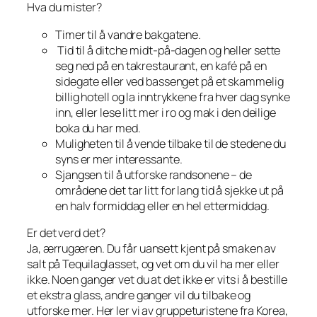
Hva du mister?
Timer til å vandre bakgatene.
Tid til å ditche
midt-på-dagen
og heller sette
seg ned på en takrestaurant, en kafé på en
sidegate eller ved bassenget på et skammelig
billig hotell og la inntrykkene fra hver dag synke
inn, eller lese litt mer i ro og mak i den deilige
boka du har med.
Muligheten til å vende tilbake til de stedene du
syns er mer interessante.
Sjangsen til å utforske randsonene – de
områdene det tar litt for lang tid å sjekke ut på
en halv formiddag eller en hel ettermiddag.
Er det verd det?
Ja, ærrugæren. Du får uansett kjent på smaken av
salt på Tequilaglasset, og vet om du vil ha mer eller
ikke. Noen ganger vet du at det ikke er vits i å bestille
et ekstra glass, andre ganger vil du tilbake og
utforske mer. Her ler vi av gruppeturistene fra Korea,