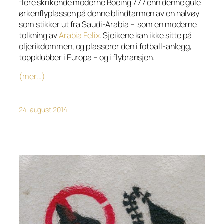
flere skrikende moderne Boeing 777 enn denne gule
ørkenflyplassen på denne blindtarmen av en halvøy
som stikker ut fra Saudi-Arabia – som en moderne
tolkning av
Arabia Felix
. Sjeikene kan ikke sitte på
oljerikdommen, og plasserer den i fotball-anlegg,
toppklubber i Europa – og i flybransjen.
(mer…)
24. august 2014