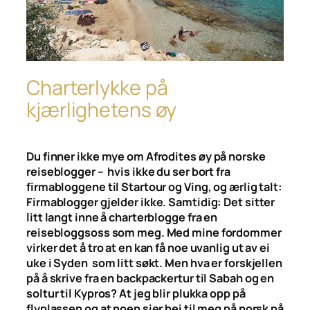
Charterlykke på
kjærlighetens øy
Du finner ikke mye om Afrodites øy
på norske
reiseblogger – hvis ikke du ser bort fra
firmabloggene til Startour og Ving, og ærlig talt:
Firmablogger gjelder ikke. Samtidig: Det sitter
litt langt inne å charterblogge fra en
reisebloggsoss som meg. Med mine fordommer
virker det å tro at en kan få noe uvanlig ut av ei
uke i Syden som litt søkt. Men hva er forskjellen
på å skrive fra en backpackertur til Sabah og en
soltur til Kypros? At jeg blir plukka opp på
flyplassen og at noen sier hei til meg på norsk på