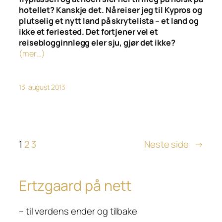
hotellet? Kanskje det. Nå reiser jeg til Kypros og
plutselig et nytt land på skrytelista – et land og
ikke et feriested. Det fortjener vel et
reiseblogginnlegg eler sju, gjør det ikke?
(mer…)
13. august 2013
1
2
3
Neste side
→
Ertzgaard på nett
– til verdens ender og tilbake