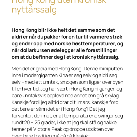
nyttårssalg
Hong Kong blir ikke helt det samme som det
aldri er når du pakker for en tur til varmere strøk
og ender opp med norske høsttemperaturer, og
når dollarkursen ødelegger alle forestillinger
om at du befinner deg i et kronisk nyttårssalg.
Men det er greia med Hong Kong: Denne miniputten
inne i modergiganten Kina er seg selv og aldri seg
selv – med ett unntak; smogen som ligger over byen
til enhver tid. Jeg har vært i Hong Kong ni ganger, og
bare unntaksvis opplevd noe annet enn grå skylag.
Kanskje fordi jeg alltid drar dit i mars, kanskje fordi
det bare er sånn det er i Hong Kong? Det jeg
forventer, derimot, er at temperaturene svinger seg
rundt 20 – 25 grader, ikke at jeg skal stå og hakke
tenner på Victoria Peak og droppe utsikten over
byen bare fordi jeg må gå på klesjakt.