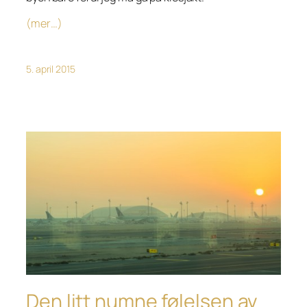
(mer…)
5. april 2015
Den litt numne følelsen av