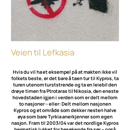
Veien til Lefkasia
Hvis du vil ha et eksempel på at makten ikke vil
folkets beste, er det bare å taen tur til Kypros, ta
turen utenom turststrende og ta en leiebil den
drøye timen fra Ptrotaras til Nikosia, den eneste
hovedstaden igjen i verden som er delt mellom
to nasjoner – eller: Delt mellom nasjonen
Kypros og et område som dekker nesten halve
øya som bare Tyrkia anerkjenner som egen
nasjon. Fram til 2003/04 var det nordlige Kypros
hermetisk lukket for besøkende fra sør – også