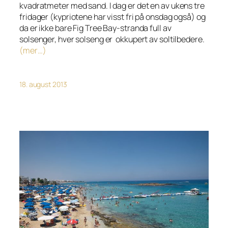
kvadratmeter med sand. I dag er det en av ukens tre
fridager (kypriotene har visst fri på onsdag også) og
da er ikke bare Fig Tree Bay-stranda full av
solsenger, hver solseng er okkupert av soltilbedere.
(mer…)
18. august 2013