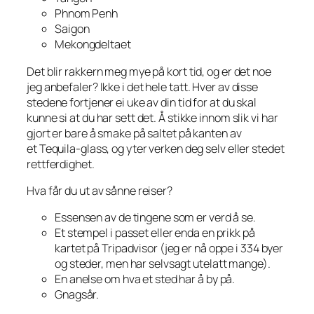
Phnom Penh
Saigon
Mekongdeltaet
Det blir rakkern meg mye på kort tid, og er det noe
jeg anbefaler?
Ikke i det hele tatt.
Hver av disse
stedene fortjener ei uke av din tid for at du skal
kunne si at du har sett det. Å stikke innom slik vi har
gjort er bare å smake på saltet på kanten av
et Tequila-glass, og yter verken deg selv eller stedet
rettferdighet.
Hva får du ut av sånne reiser?
Essensen av de tingene som er verd å se.
Et stempel i passet eller enda en prikk på
kartet på Tripadvisor (jeg er nå oppe i 334 byer
og steder, men har selvsagt utelatt mange).
En anelse om hva et sted har å by på.
Gnagsår.