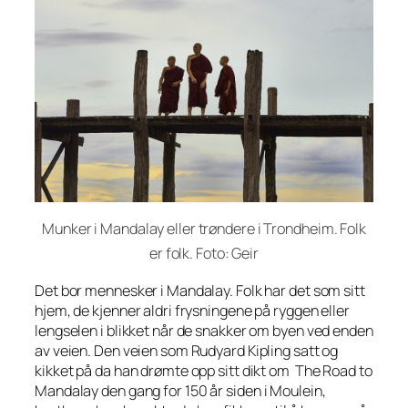
Munker i Mandalay eller trøndere i Trondheim. Folk
er folk. Foto: Geir
Det bor mennesker i Mandalay. Folk har det som sitt
hjem, de kjenner aldri frysningene på ryggen eller
lengselen i blikket når de snakker om byen ved enden
av veien. Den veien som Rudyard Kipling satt og
kikket på da han drømte opp sitt dikt om
The Road to
Mandalay
den gang for 150 år siden i Moulein,