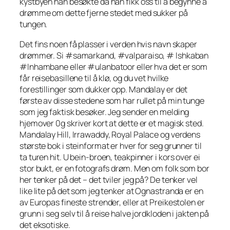
kystbyen han besøkte da han fikk oss til å begynne å
drømme om dette fjerne stedet med sukker på
tungen.
Det fins noen få plasser i verden hvis navn skaper
drømmer. Si #samarkand, #valparaiso, # Ishkaban
#Inhambane eller #ulanbatoor eller hva det er som
får reisebasillene til å klø, og du vet hvilke
forestillinger som dukker opp. Mandalay er det
første av disse stedene som har rullet på min tunge
som jeg faktisk besøker. Jeg sender en melding
hjemover 0g skriver kort at dette er et magisk sted.
Mandalay Hill, Irrawaddy, Royal Palace og verdens
største bok i steinformat er hver for seg grunner til
ta turen hit. U bein-broen, teakpinner i kors over ei
stor bukt, er en fotografs drøm. Men om folk som bor
her tenker på det – det tviler jeg på? De tenker vel
like lite på det som jeg tenker at Ognastranda er en
av Europas fineste strender, eller at Preikestolen er
grunn i seg selv til å reise halve jordkloden i jakten på
det eksotiske.