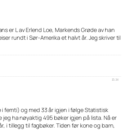
hans er L av Erlend Loe, Markends Grøde av han
er rundt i Sør-Amerika et halvt år. Jeg skriver til
15.34
 femti) og med 33 år igjen i følge Statistisk
e jeg ha nøyaktig 495 bøker igjen på lista. Nå er
, i tillegg til fagbøker. Tiden før kone og barn,