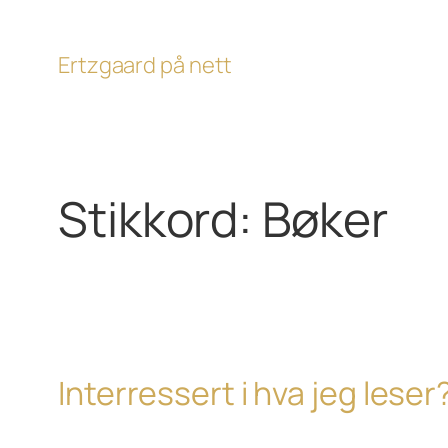
Hopp
til
Ertzgaard på nett
innhold
Stikkord:
Bøker
Interressert i hva jeg leser?