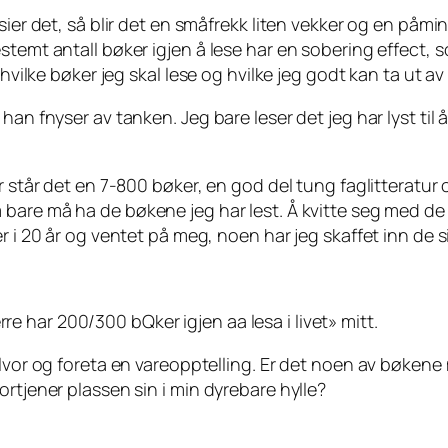
sier det, så blir det en småfrekk liten vekker og en påmin
stemt antall bøker igjen å lese har en
sobering effect,
so
 hvilke bøker jeg
skal
lese og hvilke jeg godt kan ta ut av
an fnyser av tanken. Jeg bare leser det jeg har lyst til å
r står det en 7-800 bøker, en god del tung faglitteratur
m
bare må ha
de bøkene jeg har lest. Å kvitte seg med de 
r i 20 år og ventet på meg, noen har jeg skaffet inn de s
re har 200/300 bQker igjen aa lesa i livet» mitt.
 alvor og foreta en vareopptelling. Er det noen av bøke
rtjener plassen sin i min dyrebare hylle?