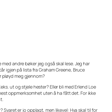
ie med andre bøker jeg også skal lese. Jeg har
tår igjen på lista fra Graham Greene, Bruce
har pløyd meg gjennom?
ks. ut og stjele hester? Eller bli med Erlend Loe
mest oppmerksomhet uten å ha fått det. For ikke
t.
Svaret er jo opplagt, men likevel: Hva skal til for