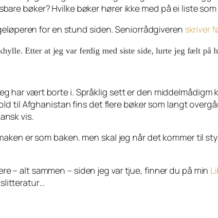
 lesbare bøker? Hvilke bøker hører ikke med på ei liste s
geløperen for en stund siden. Seniorrådgiveren
skriver
ylle. Etter at jeg var ferdig med siste side, lurte jeg fælt på h
eg har vært borte i. Språklig sett er den middelmådigm 
old til Afghanistan fins det flere bøker som langt overgår
ansk vis.
ken er som baken. men skal jeg når det kommer til stykk
igere – alt sammen – siden jeg var tjue, finner du på min
L
slitteratur…