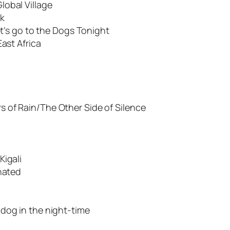
lobal Village
ck
et’s go to the Dogs Tonight
East Africa
 of Rain/The Other Side of Silence
Kigali
inated
dog in the night-time