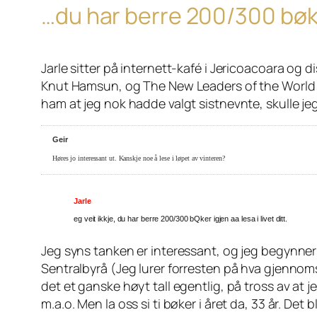
…du har berre 200/300 bøker 
Jarle sitter på internett-kafé i Jericoacoara og
Knut Hamsun, og The New Leaders of the World av en
ham at jeg nok hadde valgt sistnevnte, skulle jeg 
Geir
Høres jo interessant ut. Kanskje noe å lese i løpet av vinteren?
Jarle
eg veit ikkje, du har berre 200/300 bQker igjen aa lesa i livet ditt.
Jeg syns tanken er interessant, og jeg begynner å 
Sentralbyrå (Jeg lurer forresten på hva gjennomsni
det et ganske høyt tall egentlig, på tross av at j
m.a.o. Men la oss si ti bøker i året da, 33 år. Det 