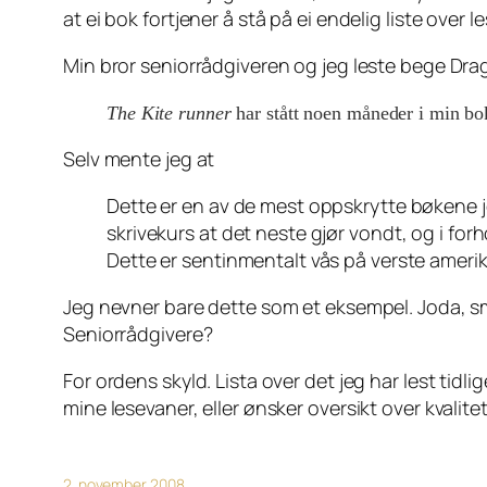
at ei bok fortjener å stå på ei endelig liste over
Min bror seniorrådgiveren og jeg leste bege Dra
The Kite runner
har stått noen måneder i min bokh
Selv mente jeg at
Dette er en av de mest oppskrytte bøkene j
skrivekurs at det neste gjør vondt, og i forh
Dette er sentinmentalt vås på verste amerik
Jeg nevner bare dette som et eksempel. Joda, sma
Seniorrådgivere?
For ordens skyld. Lista over det jeg har lest tidl
mine lesevaner, eller ønsker oversikt over kvalitet
2. november 2008