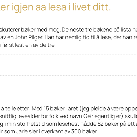
igjen aa lesa i livet ditt.
 diskuterer bøker med meg. De neste tre bøkene på lista 
 John Pilger. Han har nemlig tid til å lese, der han reis
først lest en av de tre.
telle etter: Med 15 bøker i året (jeg pleide å være oppe i
ttlig levealder for folk ved navn Geir egentlig er) skull
eg i min storhetstid som lesehest nådde 52 bøker på ett år
blir som Jarle sier i overkant av 300 bøker.