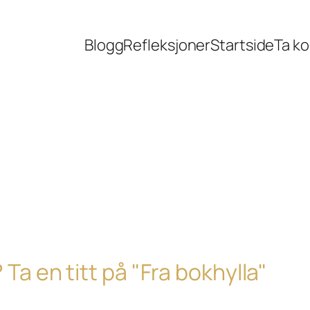
Blogg
Refleksjoner
Startside
Ta k
 Ta en titt på "Fra bokhylla"