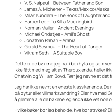
V. S. Naipaul – Between Father and Son
James A. Michener – Texas/Mexico/Alaska
Milan Kundera – The Book of Laughter and 
Harper Lee – To Kill a Mockingbird
Norman Mailer – Ancient Evenings
Michael Ondatjee – Amil’s Ghost
Jonathan Raban – Arabia
Gerald Seymour – The Heart of Danger
Vikram Seth – A Suitable Boy
Dette er de bøkene jeg har i bokhylla og som vent
ikke fått med meg alt av Theroux enda, heller ikk
Chatwin og William Boyd. Tørr jeg nevne at det 
Jeg har ikke nevnt en eneste klassiker enda. De n
på øytur eller villmarksvandring? Eller hva med
å glemme alle de bøkene jeg enda ikke vet noe o
Hvilke bøker bør jeg beholde, hva bør strykes? Ell