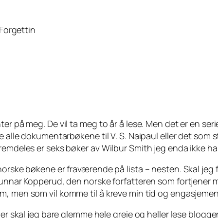
Forgettin
er på meg. De vil ta meg to år å lese. Men det er en ser
e alle dokumentarbøkene til V. S. Naipaul eller det som s
fremdeles er seks bøker av Wilbur Smith jeg enda ikke 
orske bøkene er fraværende på lista – nesten. Skal jeg f.e
 Gunnar Kopperud, den norske forfatteren som fortjener 
m, men som vil komme til å kreve min tid og engasjemen
er skal jeg bare glemme hele greie og heller lese blogger? 