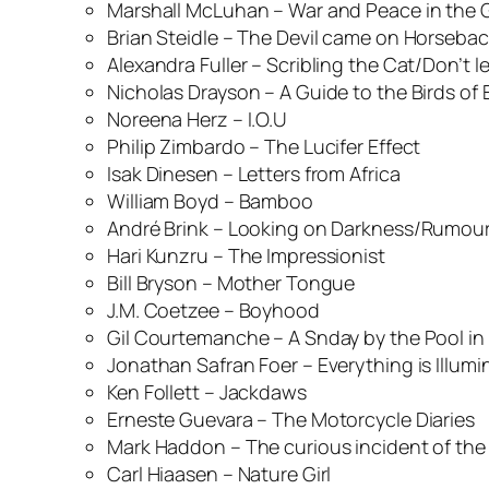
Marshall McLuhan – War and Peace in the G
Brian Steidle – The Devil came on Horseba
Alexandra Fuller – Scribling the Cat/Don’t l
Nicholas Drayson – A Guide to the Birds of 
Noreena Herz – I.O.U
Philip Zimbardo – The Lucifer Effect
Isak Dinesen – Letters from Africa
William Boyd – Bamboo
André Brink – Looking on Darkness/Rumours
Hari Kunzru – The Impressionist
Bill Bryson – Mother Tongue
J.M. Coetzee – Boyhood
Gil Courtemanche – A Snday by the Pool in 
Jonathan Safran Foer – Everything is Illum
Ken Follett – Jackdaws
Erneste Guevara – The Motorcycle Diaries
Mark Haddon – The curious incident of the 
Carl Hiaasen – Nature Girl