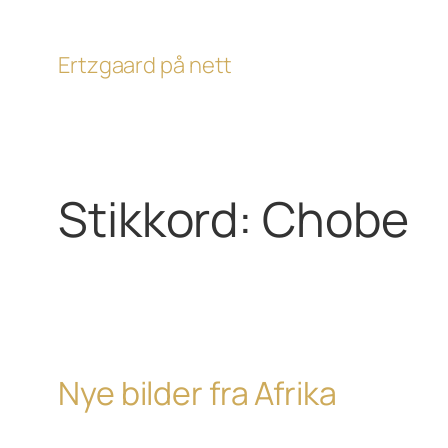
Hopp
til
Ertzgaard på nett
innhold
Stikkord:
Chobe
Nye bilder fra Afrika