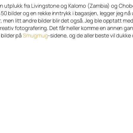
 noen utplukk fra Livingstone og Kalomo (Zambia) og Chob
1450 bilder og en rekke inntrykk i bagasjen, legger jeg nå
men litt andre bilder blir det også. Jeg ble opptatt med
 til kreativ fotografering. Det får heller komme en annen 
 bilder på
Smugmug
-sidene, og de aller beste vil dukk