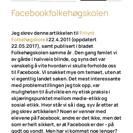
Facebookfolkehøgskolen
Jeg skrev denne artikkelen til
Frilynt
Folkehøgskole
i 22.4.2011 (oppdatert
22.05.2017), samt publisert i bladet
Folkehøgskolen
samme år . Den gang famlet vi
av gårde i halvveis blinde, og syns det var
vanskelig å vite hvordan vi skulle forholde oss
til Facebook. Vi snakket mye om temaet, uten at
vi egentlig landet saken. Det mest interessante
med problemstillingen jeg tok opp, var
muligheten til å utvikle en ny etisk praksis i
skjæringspunktet mellom medie-etikk og
sosial-etikk. Hvor står vi så i dag, syv år etter at
jeg skrev artikkelen? Noen er venner med
elevene på Facebook, andre er det ikke, men det
som er helt sikkert, er at Facebook er der – på
godt og vondt. Men har vi kommet noe lenger?