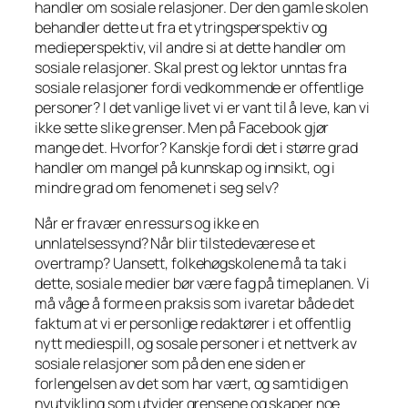
handler om sosiale relasjoner. Der den gamle skolen
behandler dette ut fra et ytringsperspektiv og
medieperspektiv, vil andre si at dette handler om
sosiale relasjoner. Skal prest og lektor unntas fra
sosiale relasjoner fordi vedkommende er offentlige
personer? I det vanlige livet vi er vant til å leve, kan vi
ikke sette slike grenser. Men på Facebook gjør
mange det. Hvorfor? Kanskje fordi det i større grad
handler om mangel på kunnskap og innsikt, og i
mindre grad om fenomenet i seg selv?
Når er fravær en ressurs og ikke en
unnlatelsessynd? Når blir tilstedeværese et
overtramp? Uansett, folkehøgskolene må ta tak i
dette, sosiale medier bør være fag på timeplanen. Vi
må våge å forme en praksis som ivaretar både det
faktum at vi er personlige redaktører i et offentlig
nytt mediespill, og sosale personer i et nettverk av
sosiale relasjoner som på den ene siden er
forlengelsen av det som har vært, og samtidig en
nyutvikling som utvider grensene og skaper noe