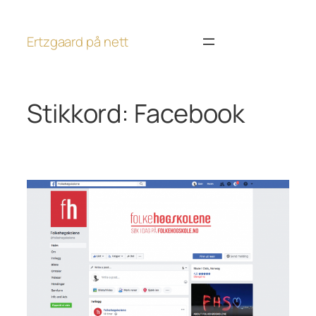
Hopp
til
Ertzgaard på nett
innhold
Stikkord:
Facebook