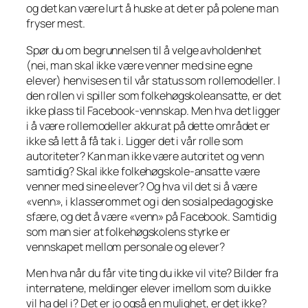
og det kan være lurt å huske at det er på polene man
fryser mest.
Spør du om begrunnelsen til å velge avholdenhet
(nei, man skal ikke være venner med sine egne
elever) henvises en til vår status som rollemodeller. I
den rollen vi spiller som folkehøgskoleansatte, er det
ikke plass til Facebook-vennskap. Men hva det ligger
i å være rollemodeller akkurat på dette området er
ikke så lett å få tak i. Ligger det i vår rolle som
autoriteter? Kan man ikke være autoritet og venn
samtidig? Skal ikke folkehøgskole-ansatte være
venner med sine elever? Og hva vil det si å være
«venn», i klasserommet og i den sosialpedagogiske
sfære, og det å være «venn» på Facebook. Samtidig
som man sier at folkehøgskolens styrke er
vennskapet mellom personale og elever?
Men hva når du får vite ting du ikke vil vite? Bilder fra
internatene, meldinger elever imellom som du ikke
vil ha del i? Det er jo også en mulighet, er det ikke?