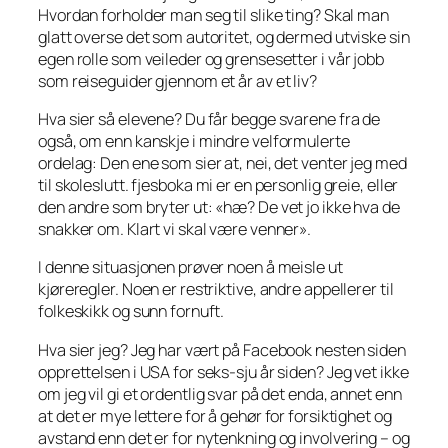
Hvordan forholder man seg til slike ting? Skal man
glatt overse det som autoritet, og dermed utviske sin
egen rolle som veileder og grensesetter i vår jobb
som reiseguider gjennom et år av et liv?
Hva sier så elevene? Du får begge svarene fra de
også, om enn kanskje i mindre velformulerte
ordelag: Den ene som sier at, nei, det venter jeg med
til skoleslutt. fjesboka mi er en personlig greie, eller
den andre som bryter ut: «hæ? De vet jo ikke hva de
snakker om. Klart vi skal være venner».
I denne situasjonen prøver noen å meisle ut
kjøreregler. Noen er restriktive, andre appellerer til
folkeskikk og sunn fornuft.
Hva sier jeg? Jeg har vært på Facebook nesten siden
opprettelsen i USA for seks-sju år siden? Jeg vet ikke
om jeg vil gi et ordentlig svar på det enda, annet enn
at det er mye lettere for å gehør for forsiktighet og
avstand enn det er for nytenkning og involvering – og