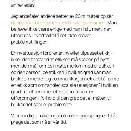
annerledes.
Jeg anbefaler at dere setter av 20 minutter og ser
denne YouTube-filmen av Michael Gunnarson
. Man
behøver ikke være enige med ham i alt, men man
utfordres i hvertfall til å reflektere over
problemstillingen:
En ny situasjon fordrer en ny eller tilpasset etikk –
ikke i den forstand at etikken må skapes på nytt,
men den må formes i møte mellom medie-etikken
og den personlige etikken. I hvilken grad kan man
bruke en medie- og kommunikasjonsetikk til å forme
en etikk som omhandler sosiale relasjoner? I hvilken
grad er det fenomenet Facebook som er
utfordringen i forhold til den grad det er måten vi
bruker det som er problemet?
Vær modige, folkehøgskolefolk – grip sjangsen til å
prege det som nå er vår tid.