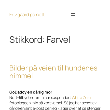
Hopp
til
Ertzgaard på nett
innhold
Stikkord:
Farvel
Bilder på veien til hundenes
himmel
GoDaddy en dårlig mor
Nett-tilbyderen min har suspendert
White Zulu
,
fotobloggen min på kort varsel. Så jeg har sendt av
gårde en sint e-post der jeg klager over at de stenger