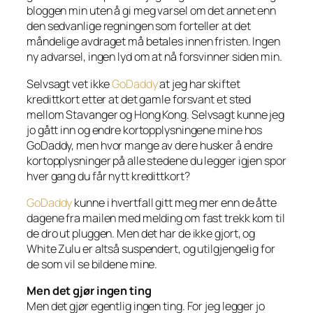
bloggen min uten å gi meg varsel om det annet enn
den sedvanlige regningen som forteller at det
måndelige avdraget må betales innen fristen. Ingen
ny advarsel, ingen lyd om at nå forsvinner siden min.
Selvsagt vet ikke
GoDaddy
at jeg har skiftet
kredittkort etter at det gamle forsvant et sted
mellom Stavanger og Hong Kong. Selvsagt kunne jeg
jo gått inn og endre kortopplysningene mine hos
GoDaddy, men hvor mange av dere husker å endre
kortopplysninger på alle stedene du legger igjen spor
hver gang du får nytt kredittkort?
GoDaddy
kunne i hvertfall gitt meg mer enn de åtte
dagene fra mailen med melding om fast trekk kom til
de dro ut pluggen. Men det har de ikke gjort, og
White Zulu er altså suspendert, og utilgjengelig for
de som vil se bildene mine.
Men det gjør ingen ting
Men det gjør egentlig ingen ting. For jeg legger jo