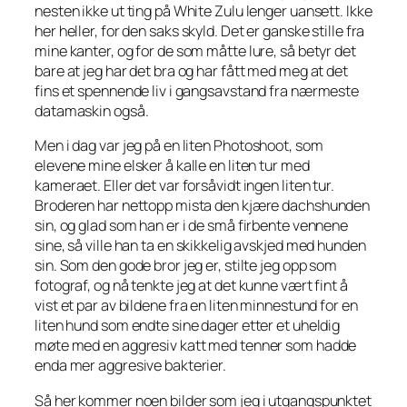
nesten ikke ut ting på White Zulu lenger uansett. Ikke
her heller, for den saks skyld. Det er ganske stille fra
mine kanter, og for de som måtte lure, så betyr det
bare at jeg har det bra og har fått med meg at det
fins et spennende liv i gangsavstand fra nærmeste
datamaskin også.
Men i dag var jeg på en liten
Photoshoot
, som
elevene mine elsker å kalle en liten tur med
kameraet. Eller det var forsåvidt ingen liten tur.
Broderen har nettopp mista den kjære dachshunden
sin, og glad som han er i de små firbente vennene
sine, så ville han ta en skikkelig avskjed med hunden
sin. Som den gode bror jeg er, stilte jeg opp som
fotograf, og nå tenkte jeg at det kunne vært fint å
vist et par av bildene fra en liten minnestund for en
liten hund som endte sine dager etter et uheldig
møte med en aggresiv katt med tenner som hadde
enda mer aggresive bakterier.
Så her kommer noen bilder som jeg i utgangspunktet