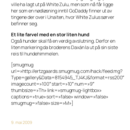
ville ha lagt ut på White Zulu, men som nå får ligge
her som en nødløsning inntil GoDaddy finner ut av
tingene der over i Unaiten, hvor White Zulus sørver
befinner seg.
Et lite farvel med en stor liten hund
Også hunder skal få en verdig avslutning. Derfor en
liten markering da broderens Daxán la ut på sin siste
reis til hundehimmelen.
[smugmug
url=»http://ertzgaards.smugmug.com/hack/feed.mg?
Type=gallery&Data=8154945_TJ4KJ&format=rss200″
imagecount=»100″ start=»10″ num=»9″
thumbsize=»Th» link=»smugmug-lightbox»
captions=»true» sort=»false» window=»false»
smugmug=»false» size=»M»]
9. mai 2009