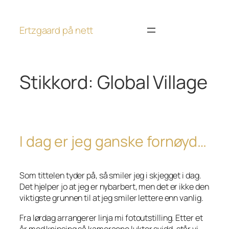
Hopp
til
Ertzgaard på nett
innhold
Stikkord:
Global Village
I dag er jeg ganske fornøyd…
Som tittelen tyder på, så smiler jeg i skjegget i dag.
Det hjelper jo at jeg er nybarbert, men det er ikke den
viktigste grunnen til at jeg smiler lettere enn vanlig.
Fra lørdag arrangerer linja mi fotoutstilling. Etter et
år med knipsing så kameraene lukter svidd, står vi