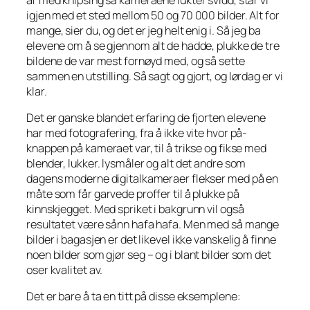
igjen med et sted mellom 50 og 70 000 bilder. Alt for
mange, sier du, og det er jeg helt enig i. Så jeg ba
elevene om å se gjennom alt de hadde, plukke de tre
bildene de var mest fornøyd med, og så sette
sammen en utstilling. Så sagt og gjort, og lørdag er vi
klar.
Det er ganske blandet erfaring de fjorten elevene
har med fotografering, fra å ikke vite hvor på-
knappen på kameraet var, til å trikse og fikse med
blender, lukker. lysmåler og alt det andre som
dagens moderne digitalkameraer flekser med på en
måte som får garvede proffer til å plukke på
kinnskjegget. Med spriket i bakgrunn vil også
resultatet være sånn hafa hafa. Men med så mange
bilder i bagasjen er det likevel ikke vanskelig å finne
noen
bilder som gjør seg – og i blant bilder som det
oser
kvalitet av.
Det er bare å ta en titt på disse eksemplene: