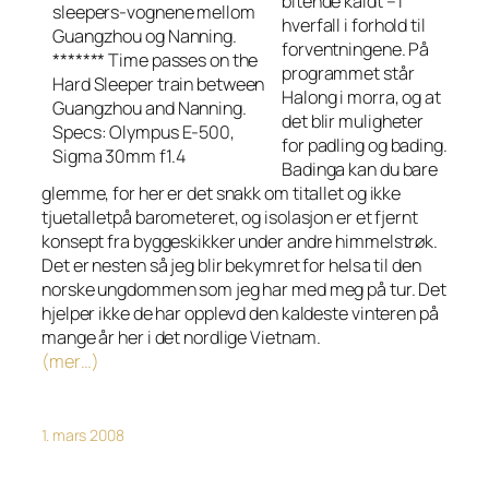
bitende kaldt – i
hverfall i forhold til
forventningene. På
programmet står
Halong i morra, og at
det blir muligheter
for padling og bading.
Badinga kan du bare
glemme, for her er det snakk om titallet og ikke
tjuetalletpå barometeret, og isolasjon er et fjernt
konsept fra byggeskikker under andre himmelstrøk.
Det er nesten så jeg blir bekymret for helsa til den
norske ungdommen som jeg har med meg på tur. Det
hjelper ikke de har opplevd den kaldeste vinteren på
mange år her i det nordlige
Vietnam
.
(mer…)
1. mars 2008