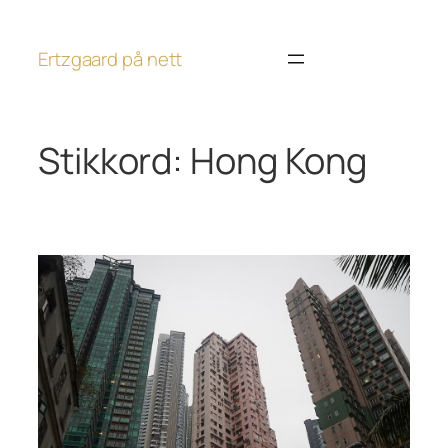
Hopp
til
Ertzgaard på nett
innhold
Stikkord:
Hong Kong