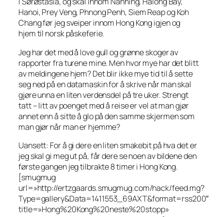
i Sørøstasia, og skal innom Nanning, Halong Bay,
Hanoi, Prey Veng, Phnong Penh, Siem Reap og Koh
Chang før jeg sveiper innom Hong Kong igjen og
hjem til norsk påskeferie.
Jeg har det med å love gull og grønne skoger av
rapporter fra turene mine. Men hvor mye har det blitt
av meldingene hjem? Det blir ikke mye tid til å sette
seg ned på en datamaskin for å skrive når man skal
gjøre unna en liten verdensdel på tre uker. Strengt
tatt – litt av poenget med å reise er vel at man gjør
annet enn å sitte å glo på den samme skjermen som
man gjør når man er hjemme?
Uansett: For å gi dere en liten smakebit på hva det er
jeg skal gi meg ut på, får dere se noen av bildene den
første gangen jeg tilbrakte 8 timer i Hong Kong.
[smugmug
url=»http://ertzgaards.smugmug.com/hack/feed.mg?
Type=gallery&Data=1411553_69AXT&format=rss200″
title=»Hong%20Kong%20neste%20stopp»