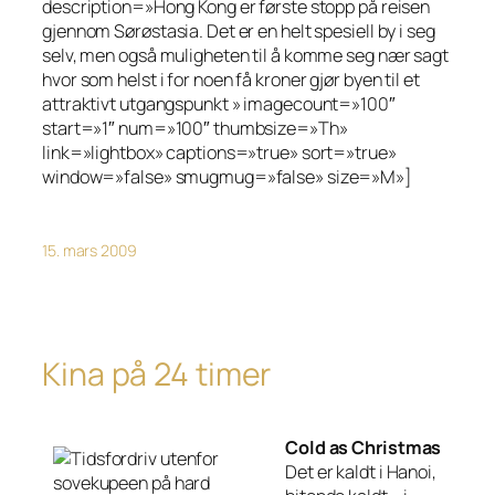
description=»Hong Kong er første stopp på reisen
gjennom Sørøstasia. Det er en helt spesiell by i seg
selv, men også muligheten til å komme seg nær sagt
hvor som helst i for noen få kroner gjør byen til et
attraktivt utgangspunkt » imagecount=»100″
start=»1″ num=»100″ thumbsize=»Th»
link=»lightbox» captions=»true» sort=»true»
window=»false» smugmug=»false» size=»M»]
15. mars 2009
Kina på 24 timer
Cold as
Christmas
Det er kaldt i
Hanoi
,