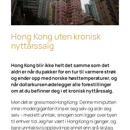
Hong Kong uten kronisk
nyttårssalg
Hong Kong blir ikke helt det samme som det
aldri er når du pakker for en tur til varmere strøk
og ender opp med norske høsttemperaturer, og
når dollarkursen ødelegger alle forestillinger
om at du befinner deg i et kronisk nyttårssalg.
Men det er greia med Hong Kong: Denne miniputten
inne i modergiganten Kina er seg selv og aldri seg
selv – med ett unntak; smogen som ligger over byen
til enhver tid. Jeg har vært i Hong Kong ni ganger, og
bare unntaksvis opplevd noe annet enn grå skylag.