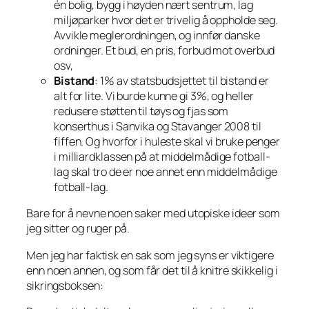
én bolig, bygg i høyden nært sentrum, lag
miljøparker hvor det er trivelig å oppholde seg.
Avvikle meglerordningen, og innfør danske
ordninger. Et bud, en pris, forbud mot overbud
osv,
Bistand
: 1% av statsbudsjettet til bistand er
alt for lite. Vi burde kunne gi 3%, og heller
redusere støtten til tøys og fjas som
konserthus i Sanvika og Stavanger 2008 til
fiffen. Og hvorfor i huleste skal vi bruke penger
i milliardklassen på at middelmådige fotball-
lag skal tro de er noe annet enn middelmådige
fotball-lag.
Bare for å nevne noen saker med utopiske ideer som
jeg sitter og ruger på.
Men jeg har faktisk en sak som jeg syns er viktigere
enn noen annen, og som får det til å knitre skikkelig i
sikringsboksen: