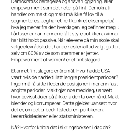
Demokratisk deltagelse og ansvarliggjøring, eller
empowerment som det heter på fint.
Demokrati
handler om makt, og makt må ikke få lov til å
segmenteres. Jeg har et helt konkret eksempel på
hva jeg mener fra den hverdagen jeg befinner meg i:
I årtusener har mennene fått styre butikken, kvinner
har blitt holdt passive. Når elevene på min skole skal
velge elevrådsleder, har de nesten alltid valgt gutter,
selv om 80% av de som stemmer er jenter.
Empowerment of women!
er et fint slagord.
Et annet fint slagord er
åremål.
Hvor hadde USA
vært hvis de hadde tillatt lengre presidentperioder?
Ingen må få sitte i ledende posisjoner i mer enn fast
angitte perioder. Makt gjør noe med deg, uansett
hvor bevisst du er på å ikke la den ta overhånd. Makt
blender og korrumperer. Dette gjelder uansett hvor
det er, om det er bedriftslederen, politikeren,
lærerrådslederen eller statsministeren.
Nå? Hvorfor knitra det i sikringsboksen i dag da?