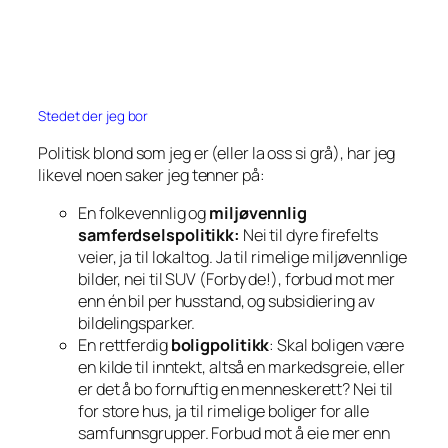
Stedet der jeg bor
Politisk blond som jeg er (eller la oss si grå), har jeg
likevel noen saker jeg tenner på:
En folkevennlig og
miljøvennlig
samferdselspolitikk:
Nei til dyre firefelts
veier, ja til lokaltog. Ja til rimelige miljøvennlige
bilder, nei til SUV (Forby de!), forbud mot mer
enn én bil per husstand, og subsidiering av
bildelingsparker.
En rettferdig
boligpolitikk
: Skal boligen være
en kilde til inntekt, altså en markedsgreie, eller
er det å bo fornuftig en menneskerett? Nei til
for store hus, ja til rimelige boliger for alle
samfunnsgrupper. Forbud mot å eie mer enn