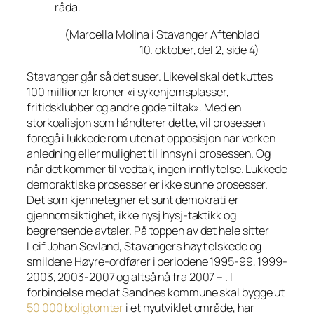
råda.
(Marcella Molina i Stavanger Aftenblad
10. oktober, del 2, side 4)
Stavanger går så det suser. Likevel skal det kuttes
100 millioner kroner «i sykehjemsplasser,
fritidsklubber og andre gode tiltak». Med en
storkoalisjon som håndterer dette, vil prosessen
foregå i lukkede rom uten at opposisjon har verken
anledning eller mulighet til innsyn i prosessen. Og
når det kommer til vedtak, ingen innflytelse. Lukkede
demoraktiske prosesser er ikke sunne prosesser.
Det som kjennetegner et sunt demokrati er
gjennomsiktighet, ikke hysj hysj-taktikk og
begrensende avtaler. På toppen av det hele sitter
Leif Johan Sevland, Stavangers høyt elskede og
smildene Høyre-ordfører i periodene 1995-99, 1999-
2003, 2003-2007 og altså nå fra 2007 – . I
forbindelse med at Sandnes kommune skal bygge ut
50 000 boligtomter
i et nyutviklet område, har