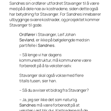
Sandnes sin ordfører utfordret Stavanger til å være
med på å dele noe av kostnadene, siden dette også
har betydning for Stavanger. For Sandnes innebærer
utbygginge svære kostnader, og prosjektet kommer
Stavanger til gode.
Ordfører
i Stavanger, Leif Johan
Sevland
, er ikke på bølgelengde med sin
partifelle i
Sandnes
.
– Så lenge vi har dagens
kommunestruktur, må kommunene være
forberedt på å ta veksten selv.
Stavanger skal også vokse med flere
titalls tusen, sier han.
– Så du avviser et bidrag fra Stavanger?
– Ja, jeg ser ikke det som naturlig.
Sandnes
må være forberedt på at
veksten i øst blir dyr. Kostnadene må de