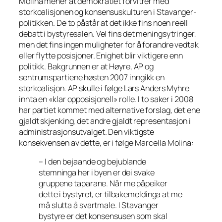
Molina mener at demokratiet forvitrer med
storkoalisjonen og konsensuskulturen i Stavanger-
politikken. De to påstår at det ikke fins noen reell
debatt i bystyresalen. Vel fins det meningsytringer,
men det fins ingen muligheter for å forandre vedtak
eller flytte posisjoner. Enighet blir viktigere enn
politikk. Bakgrunnen er at Høyre, AP og
sentrumspartiene høsten 2007 inngikk en
storkoalisjon. AP skulle i følge Lars Anders Myhre
innta en «klar opposisjonell» rolle. I to saker i 2008
har partiet kommet med alternative forslag, det ene
gjaldt skjenking, det andre gjaldt representasjon i
administrasjonsutvalget. Den viktigste
konsekvensen av dette, er i følge Marcella Molina:
– I den bejaande og bejublande
stemninga her i byen er dei svake
gruppene taparane. Når me påpeiker
dette i bystyret, er tilbakemeldinga at me
må slutta å svartmale. I Stavanger
bystyre er det konsensusen som skal