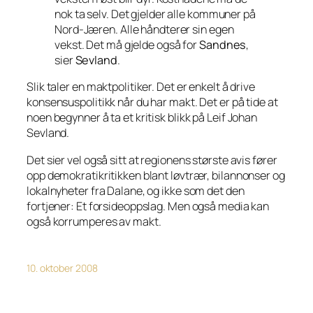
nok ta selv. Det gjelder alle kommuner på
Nord-Jæren. Alle håndterer sin egen
vekst. Det må gjelde også for
Sandnes
,
sier
Sevland
.
Slik taler en maktpolitiker. Det er enkelt å drive
konsensuspolitikk når du har makt. Det er på tide at
noen begynner å ta et kritisk blikk på Leif Johan
Sevland.
Det sier vel også sitt at regionens største avis fører
opp demokratikritikken blant løvtrær, bilannonser og
lokalnyheter fra Dalane, og ikke som det den
fortjener: Et forsideoppslag. Men også media kan
også korrumperes av makt.
10. oktober 2008