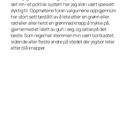
det inn i et politisk system har jeg aldri vært spesielt
dyktig til. Oppmøtene foran valgurnene oppigjennom
har stort sett bestått av å lete etter en grønn eller
rød eller aller helst en grønnrød knapp å trykke på,
gjerne med et islett av gult i seg, og satse på det
beste. Som regel har stemmen min vært bortkastet,
siden de aller fleste andre på stedet der jeg bor leter
etter blå knapper.