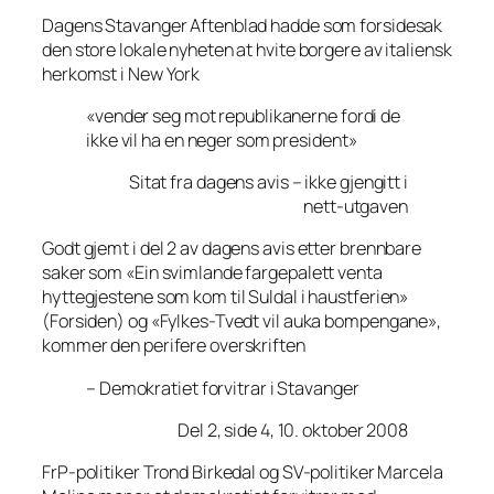
Dagens Stavanger Aftenblad hadde som forsidesak
den store lokale nyheten at hvite borgere av italiensk
herkomst i New York
«vender seg mot republikanerne fordi de
ikke vil ha en neger som president»
Sitat fra dagens avis – ikke gjengitt i
nett-utgaven
Godt gjemt i del 2 av dagens avis etter brennbare
saker som «Ein svimlande fargepalett venta
hyttegjestene som kom til Suldal i haustferien»
(Forsiden) og «Fylkes-Tvedt vil auka bompengane»,
kommer den perifere overskriften
– Demokratiet forvitrar i Stavanger
Del 2, side 4, 10. oktober 2008
FrP-politiker Trond Birkedal og SV-politiker Marcela