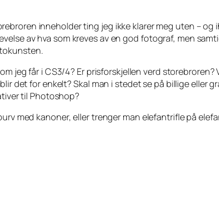
orebroren inneholder ting jeg ikke klarer meg uten – og i
plevelse av hva som kreves av en god fotograf, men samtid
otokunsten.
som jeg får i CS3/4? Er prisforskjellen verd storebroren? 
ir det for enkelt? Skal man i stedet se på billige eller g
ativer til Photoshop?
purv med kanoner, eller trenger man elefantrifle på ele