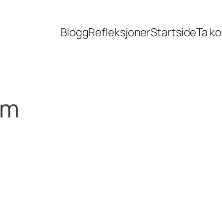
Blogg
Refleksjoner
Startside
Ta k
om