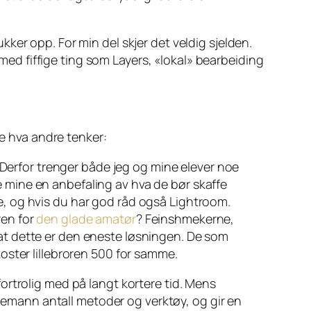
kker opp. For min del skjer det veldig sjelden.
 med fiffige ting som
Layers
, «lokal» bearbeiding
re hva andre tenker:
Derfor trenger både jeg og mine elever noe
e mine en anbefaling av hva de bør skaffe
e
, og hvis du har god råd også Lightroom.
ren for
den glade amatør
?
Feinshmekerne,
 at dette er den eneste løsningen. De som
koster lillebroren 500 for samme.
fortrolig med på langt kortere tid. Mens
temann antall metoder og verktøy, og gir en