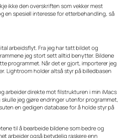
kje ikke den overskriften som vekker mest
g en spesiell interesse for etterbehandling, så
al arbeidsflyt. Fra jeg har tatt bildet og
ogrammene jeg stort sett alltid benytter. Bildene
tte programmet. Når det er gjort, importerer jeg
er.
Lightroom
holder altså styr på billedbasen
og arbeider direkte mot filstrukturen i min iMacs
 skulle jeg gjøre endringer utenfor programmet,
ssuten en gedigen database for å holde styr på
etene til å bearbeide bildene som bedre og
met arbeider også betydelig raskere enn