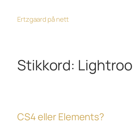
Hopp
til
Ertzgaard på nett
innhold
Stikkord:
Lightro
CS4 eller Elements?