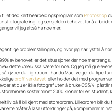
gå til et dedikert bearbeidingsprogram som
Photoshop
du
d kunstfotografering, og ser sjelden behovet for å arbeide
ganger vil jeg altså ha noe mer.
entlige problemstillingen, og hvor jeg har lyst til å hø
9% av behovet, er det situasjoner der noe mer trengs. 
hva» dette «mer» skal være for noe. Og jeg må gi eleven
, så kjøper du
Lightroom
, har du Mac, velger du
Apertur
ikkelige
proff-verktøyet
,
eller holder det med programva
evder at du er ikke fotograf uten å bruke CS3/4, påstår
ens storebroren koster minst 2000 kroner for en student, 
 liv på å bli kjent med storebroren. Lillebroren blir du 
arierte måter å løse utfordringer på, komprimerer mins