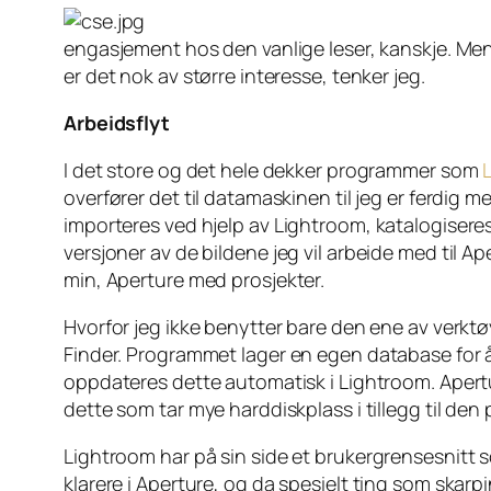
engasjement hos den vanlige leser, kanskje. Men 
er det nok av større interesse, tenker jeg.
Arbeidsflyt
I det store og det hele dekker programmer som
overfører det til datamaskinen til jeg er ferdig m
importeres ved hjelp av
Lightroom
, katalogisere
versjoner
av de bildene jeg vil arbeide med til
Ape
min,
Aperture
med prosjekter.
Hvorfor jeg ikke benytter bare den ene av verk
Finder.
Programmet lager en egen database for å 
oppdateres dette automatisk i Lightroom. Apertu
dette som tar mye harddiskplass i tillegg til den 
Lightroom
har på sin side et brukergrensesnitt 
klarere i
Aperture,
og da spesielt ting som skarpi