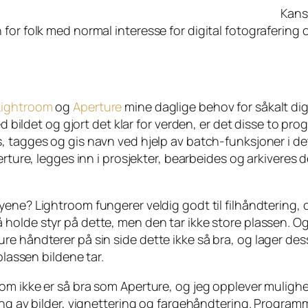
Kans
for folk med normal interesse for digital fotografering o
Lightroom
og
Aperture
mine daglige behov for såkalt digit
ed bildet og gjort det klar for verden, er det disse to pr
s, tagges og gis navn ved hjelp av
batch
-funksjoner i de
rture
, legges inn i prosjekter, bearbeides og arkiveres d
tøyene?
Lightroom
fungerer veldig godt til filhåndtering, 
holde styr på dette, men den tar ikke store plassen. Og
re håndterer på sin side dette ikke så bra, og lager de
plassen bildene tar.
som ikke er så bra som
Aperture
, og jeg opplever muligh
ng av bilder, vignettering og fargehåndtering. Program