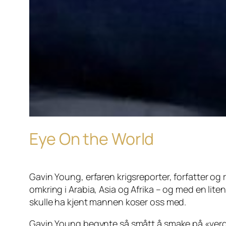
Eye On the World
Gavin Young, erfaren krigsreporter, forfatter og
omkring i Arabia, Asia og Afrika – og med en lite
skulle ha kjent mannen koser oss med.
Gavin Young begynte så smått å smake på «verden