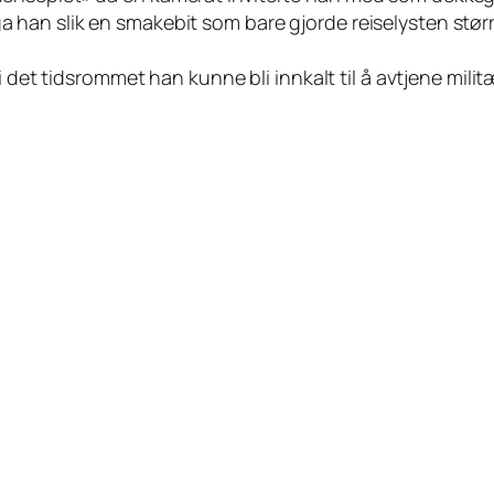
an slik en smakebit som bare gjorde reiselysten større.
 i det tidsrommet han kunne bli innkalt til å avtjene mi