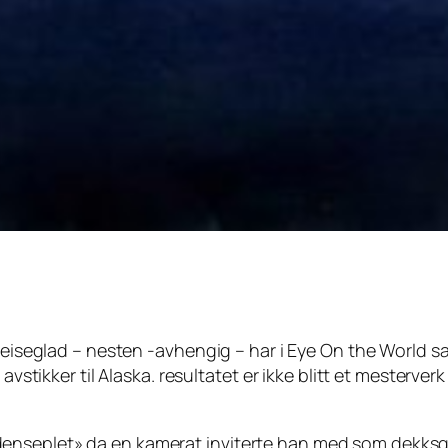
 reiseglad – nesten -avhengig – har i
Eye On the World
sa
n avstikker til Alaska. resultatet er ikke blitt et mester
seplet» da en kamerat inviterte han med som dekksgutt 