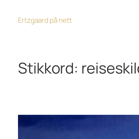
Hopp
til
Ertzgaard på nett
innhold
Stikkord:
reiseski