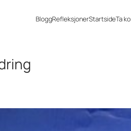
Blogg
Refleksjoner
Startside
Ta k
ldring