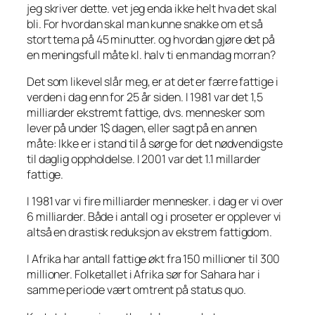
jeg skriver dette. vet jeg enda ikke helt hva det skal
bli. For hvordan skal man kunne snakke om et så
stort tema på 45 minutter. og hvordan gjøre det på
en meningsfull måte kl. halv ti en mandag morran?
Det som likevel slår meg, er at det er færre fattige i
verden i dag enn for 25 år siden. I 1981 var det 1,5
milliarder ekstremt fattige, dvs. mennesker som
lever på under 1$ dagen, eller sagt på en annen
måte: Ikke er i stand til å sørge for det nødvendigste
til daglig oppholdelse. I 2001 var det 1.1 millarder
fattige.
I 1981 var vi fire milliarder mennesker. i dag er vi over
6 milliarder. Både i antall og i proseter er opplever vi
altså en drastisk reduksjon av ekstrem fattigdom.
I Afrika har antall fattige økt
fra
150 millioner til 300
millioner. Folketallet i Afrika sør for Sahara har i
samme periode vært omtrent på status quo.