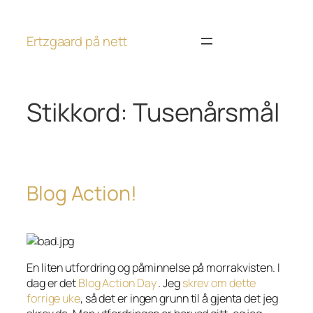
Hopp
til
Ertzgaard på nett
innhold
Stikkord:
Tusenårsmål
Blog Action!
En liten utfordring og påminnelse på morrakvisten. I
dag er det
Blog Action Day
. Jeg
skrev om dette
forrige uke
, så det er ingen grunn til å gjenta det jeg