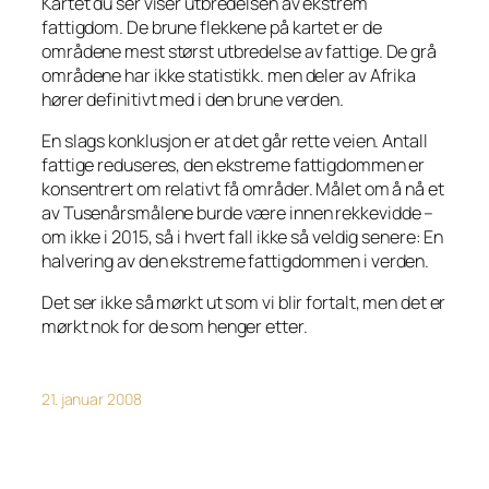
Kartet du ser viser utbredelsen av ekstrem
fattigdom. De brune flekkene på kartet er de
områdene mest størst utbredelse av fattige. De grå
områdene har ikke statistikk. men deler av Afrika
hører definitivt med i den brune verden.
En slags konklusjon er at det går rette veien. Antall
fattige reduseres, den ekstreme fattigdommen er
konsentrert om relativt få områder. Målet om å nå et
av Tusenårsmålene burde være innen rekkevidde –
om ikke i 2015, så i hvert fall ikke så veldig senere: En
halvering av den ekstreme fattigdommen i verden.
Det ser ikke så mørkt ut som vi blir fortalt, men det er
mørkt nok for de som henger etter.
21. januar 2008