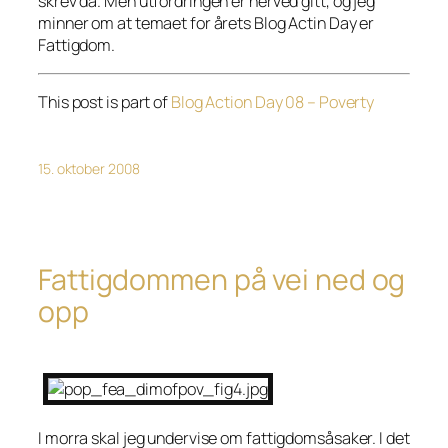
skrev da. Men utfordringen er herved gitt, og jeg
minner om at temaet for årets Blog Actin Day er
Fattigdom.
This post is part of
Blog Action Day 08 – Poverty
15. oktober 2008
Fattigdommen på vei ned og
opp
I morra skal jeg undervise om fattigdomsåsaker. I det