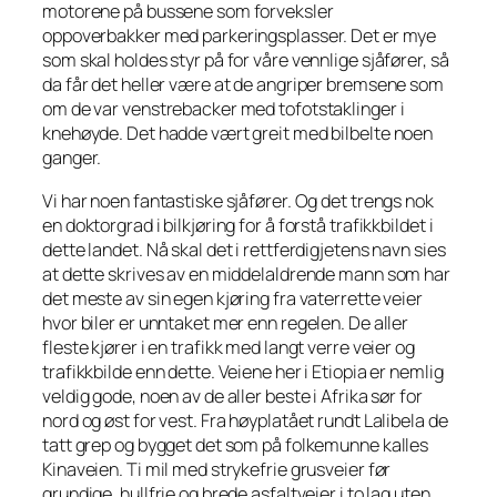
motorene på bussene som forveksler
oppoverbakker med parkeringsplasser. Det er mye
som skal holdes styr på for våre vennlige sjåfører, så
da får det heller være at de angriper bremsene som
om de var venstrebacker med tofotstaklinger i
knehøyde. Det hadde vært greit med bilbelte noen
ganger.
Vi har noen fantastiske sjåfører. Og det trengs nok
en doktorgrad i bilkjøring for å forstå trafikkbildet i
dette landet. Nå skal det i rettferdigjetens navn sies
at dette skrives av en middelaldrende mann som har
det meste av sin egen kjøring fra vaterrette veier
hvor biler er unntaket mer enn regelen. De aller
fleste kjører i en trafikk med langt verre veier og
trafikkbilde enn dette. Veiene her i Etiopia er nemlig
veldig gode, noen av de aller beste i Afrika sør for
nord og øst for vest. Fra høyplatået rundt Lalibela de
tatt grep og bygget det som på folkemunne kalles
Kinaveien. Ti mil med strykefrie grusveier før
grundige, hullfrie og brede asfaltveier i to lag uten