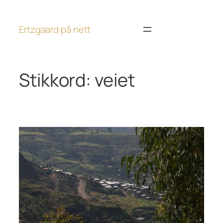
Hopp
til
Ertzgaard på nett
innhold
Stikkord:
veiet