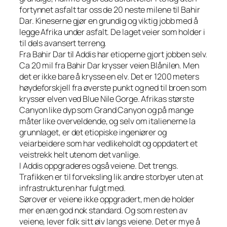
fortynnet asfalt tar oss de 20 neste milene til Bahir
Dar. Kineserne gjør en grundig og viktig jobb med å
legge Afrika under asfalt. De laget veier som holder i
til dels avansert terreng.
Fra Bahir Dar til Addis har etioperne gjort jobben selv.
Ca 20 mil fra Bahir Dar krysser veien Blånilen. Men
det er ikke bare å krysse en elv. Det er 1200 meters
høydeforskjell fra øverste punkt og ned til broen som
krysser elven ved Blue Nile Gorge. Afrikas største
Canyon like dyp som Grand Canyon og på mange
måter like overveldende, og selv om italienerne la
grunnlaget, er det etiopiske ingeniører og
veiarbeidere som har vedlikeholdt og oppdatert et
veistrekk helt utenom det vanlige.
I Addis oppgraderes også veiene. Det trengs.
Trafikken er til forveksling lik andre storbyer uten at
infrastrukturen har fulgt med.
Sørover er veiene ikke oppgradert, men de holder
mer en æn god nok standard. Og som resten av
veiene, lever folk sitt øiv langs veiene. Det er mye å