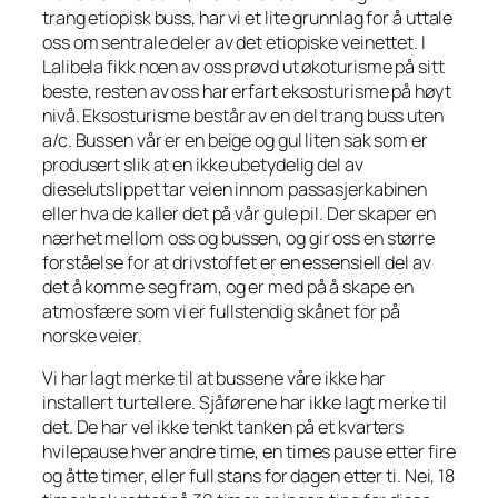
trang etiopisk buss, har vi et lite grunnlag for å uttale
oss om sentrale deler av det etiopiske veinettet. I
Lalibela fikk noen av oss prøvd ut økoturisme på sitt
beste, resten av oss har erfart eksosturisme på høyt
nivå. Eksosturisme består av en del trang buss uten
a/c. Bussen vår er en beige og gul liten sak som er
produsert slik at en ikke ubetydelig del av
dieselutslippet tar veien innom passasjerkabinen
eller hva de kaller det på vår gule pil. Der skaper en
nærhet mellom oss og bussen, og gir oss en større
forståelse for at drivstoffet er en essensiell del av
det å komme seg fram, og er med på å skape en
atmosfære som vi er fullstendig skånet for på
norske veier.
Vi har lagt merke til at bussene våre ikke har
installert turtellere. Sjåførene har ikke lagt merke til
det. De har vel ikke tenkt tanken på et kvarters
hvilepause hver andre time, en times pause etter fire
og åtte timer, eller full stans for dagen etter ti. Nei, 18