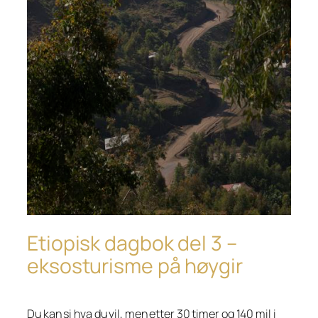
Etiopisk dagbok del 3 –
eksosturisme på høygir
Du kan si hva du vil, men etter 30 timer og 140 mil i