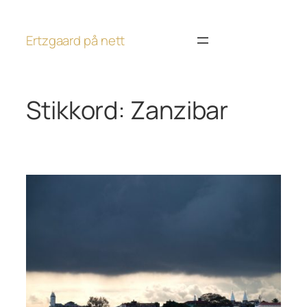
Hopp
til
Ertzgaard på nett
innhold
Stikkord:
Zanzibar