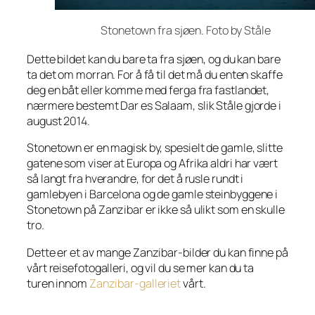
Stonetown fra sjøen. Foto by Ståle
Dette bildet kan du bare ta fra sjøen, og du kan bare
ta det om morran. For å få til det må du enten skaffe
deg en båt eller komme med ferga fra fastlandet,
nærmere bestemt Dar es Salaam, slik Ståle gjorde i
august 2014.
Stonetown er en magisk by, spesielt de gamle, slitte
gatene som viser at Europa og Afrika aldri har vært
så langt fra hverandre, for det å rusle rundt i
gamlebyen i Barcelona og de gamle steinbyggene i
Stonetown på Zanzibar er ikke så ulikt som en skulle
tro.
Dette er et av mange Zanzibar-bilder du kan finne på
vårt reisefotogalleri, og vil du se mer kan du ta
turen innom
Zanzibar-galleriet
vårt.