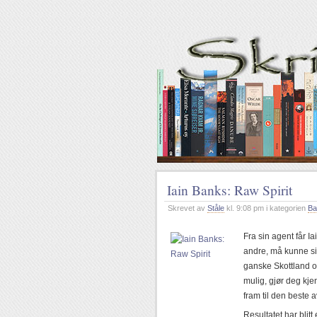
Iain Banks: Raw Spirit
Skrevet av
Ståle
kl. 9:08 pm i kategorien
Ba
Fra sin agent får I
andre, må kunne s
ganske Skottland o
mulig, gjør deg k
fram til den beste 
Resultatet har blitt