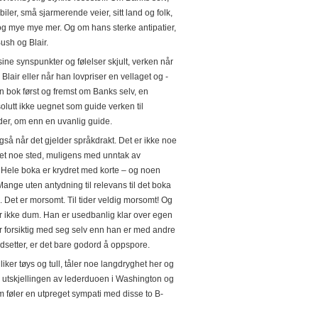
biler, små sjarmerende veier, sitt land og folk,
 og mye mye mer. Og om hans sterke antipatier,
ush og Blair.
ine synspunkter og følelser skjult, verken når
Blair eller når han lovpriser en vellaget og -
 en bok først og fremst om Banks selv, en
solutt ikke uegnet som guide verken til
 der, om enn en uvanlig guide.
gså når det gjelder språkdrakt. Det er ikke noe
het noe sted, muligens med unntak av
 Hele boka er krydret med korte – og noen
 Mange uten antydning til relevans til det boka
. Det er morsomt. Til tider veldig morsomt! Og
r ikke dum. Han er usedbanlig klar over egen
r forsiktig med seg selv enn han er med andre
dsetter, er det bare godord å oppspore.
iker tøys og tull, tåler noe langdryghet her og
r utskjellingen av lederduoen i Washington og
 føler en utpreget sympati med disse to B-