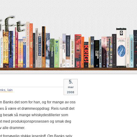
5.
mar
nks, Iain
2008
ain Banks det som for han, og for mange av oss
ies å være et drømmeoppdrag: Reis rundt det
g besøk så mange whiskydestillerier som
jent med produksjonsprosessen og smak deg
av alle drammer.
 et fornøyelig stykke lesestoff. Om Banks selv,