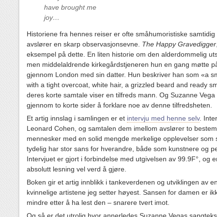
have brought me
joy…
Historiene fra hennes reiser er ofte småhumoristiske samtidi
avslører en skarp observasjonsevne.
The Happy Gravedigger
eksempel på dette. En liten historie om den alderdommelig u
men middelaldrende kirkegårdstjeneren hun en gang møtte p
gjennom London med sin datter. Hun beskriver han som «a s
with a tight overcoat, white hair, a grizzled beard and ready s
deres korte samtale viser en tilfreds mann. Og Suzanne Vega
gjennom to korte sider å forklare noe av denne tilfredsheten.
Et artig innslag i samlingen er et
intervju med henne selv
. Inte
Leonard Cohen, og samtalen dem imellom avslører to bestem
mennesker med en solid mengde merkelige opplevelser som 
tydelig har stor sans for hverandre, både som kunstnere og p
Intervjuet er gjort i forbindelse med utgivelsen av 99.9F°, og e
absolutt lesning vel verd å gjøre.
Boken gir et artig innblikk i tankeverdenen og utviklingen av e
kvinnelige artistene jeg setter høyest. Sansen for damen er ikke
mindre etter å ha lest den – snarere tvert imot.
Og så er det utrolig hvor annerledes Suzanne Vegas sangteks