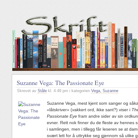
Suzanne Vega: The Passionate Eye
Skrevet av
Ståle
kl. 4:49 pm i kategorien
Vega, Suzanne
Suzanne Vega, mest kjent som sanger og såka
«låtskriver» (vakkert ord, ikke sant?) viser i
Th
Passionate Eye
fram andre sider av sin ordkun
evner. Rett nok finner du de fleste av hennes 
i samlingen, men i tillegg får leseren se at da
svært lett for å uttrykke seg gjennom så ulike