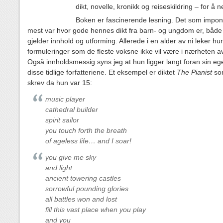
dikt, novelle, kronikk og reiseskildring – for å
Boken er fascinerende lesning. Det som impo
mest var hvor gode hennes dikt fra barn- og ungdom er, både
gjelder innhold og utforming. Allerede i en alder av ni leker h
formuleringer som de fleste voksne ikke vil være i nærheten a
Også innholdsmessig syns jeg at hun ligger langt foran sin ege
disse tidlige forfatteriene. Et eksempel er diktet
The Pianist
so
skrev da hun var 15:
music player
cathedral builder
spirit sailor
you touch forth the breath
of ageless life… and I soar!
you give me sky
and light
ancient towering castles
sorrowful pounding glories
all battles won and lost
fill this vast place when you play
and you