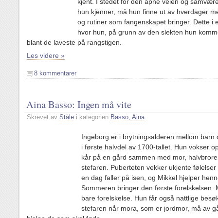
kjent. I stedet for den åpne veien og samvær
hun kjenner, må hun finne ut av hverdager m
og rutiner som fangenskapet bringer. Dette i e
hvor hun, på grunn av den slekten hun komme
blant de laveste på rangstigen.
Les videre »
8 kommentarer
Aina Basso: Ingen må vite
Skrevet av
Ståle
i kategorien
Basso, Aina
Ingeborg er i brytningsalderen mellom barn
i første halvdel av 1700-tallet. Hun vokser o
kår på en gård sammen med mor, halvbrore
stefaren. Puberteten vekker ukjente følelser
en dag faller på isen, og Mikkel hjelper hen
Sommeren bringer den første forelskelsen. 
bare forelskelse. Hun får også nattlige besø
stefaren når mora, som er jordmor, må av gå