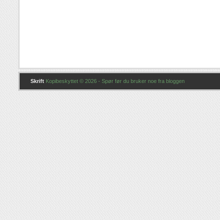
Skrift
Kopibeskyttet © 2026 - Spør før du bruker noe fra bloggen