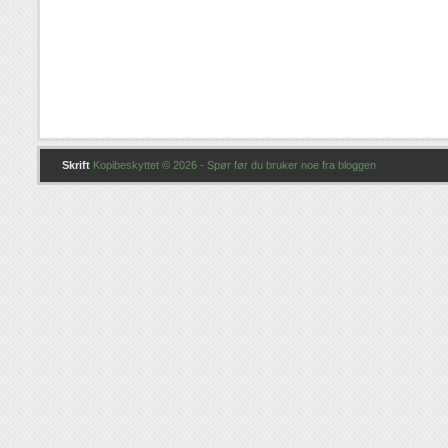
Skrift
Kopibeskyttet © 2026 - Spør før du bruker noe fra bloggen