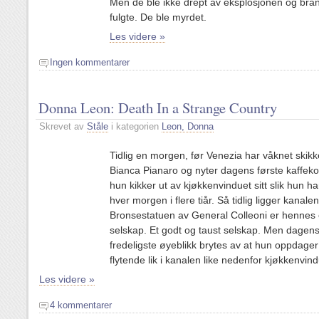
Men de ble ikke drept av eksplosjonen og br
fulgte. De ble myrdet.
Les videre »
Ingen kommentarer
Donna Leon: Death In a Strange Country
Skrevet av
Ståle
i kategorien
Leon, Donna
Tidlig en morgen, før Venezia har våknet skikkel
Bianca Pianaro og nyter dagens første kaffe
hun kikker ut av kjøkkenvinduet sitt slik hun har
hver morgen i flere tiår. Så tidlig ligger kanalene
Bronsestatuen av General Colleoni er hennes
selskap. Et godt og taust selskap. Men dagen
fredeligste øyeblikk brytes av at hun oppdager
flytende lik i kanalen like nedenfor kjøkkenvind
Les videre »
4 kommentarer