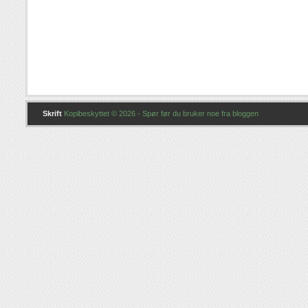
Skrift
Kopibeskyttet © 2026 - Spør før du bruker noe fra bloggen