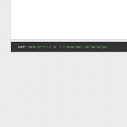
Skrift
Kopibeskyttet © 2026 - Spør før du bruker noe fra bloggen