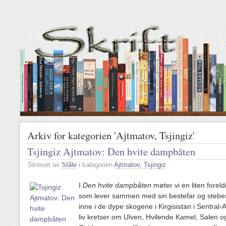
Arkiv for kategorien 'Ajtmatov, Tsjingiz'
Tsjingiz Ajtmatov: Den hvite dampbåten
Skrevet av
Ståle
i kategorien
Ajtmatov, Tsjingiz
I
Den hvite dampbåten
møter vi en liten foreld
som lever sammen med sin bestefar og steb
inne i de dype skogene i Kirgisistan i Sentral-
liv kretser om Ulven, Hvilende Kamel, Salen o