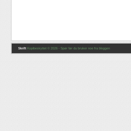
Skrift
Kopibeskyttet © 2026 - Spør før du bruker noe fra bloggen