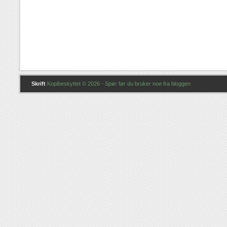
Skrift
Kopibeskyttet © 2026 - Spør før du bruker noe fra bloggen